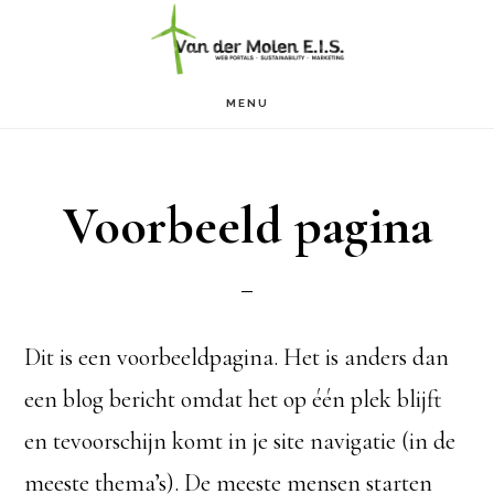
Door
naar
de
MENU
hoofd
inhoud
Voorbeeld pagina
Dit is een voorbeeldpagina. Het is anders dan
een blog bericht omdat het op één plek blijft
en tevoorschijn komt in je site navigatie (in de
meeste thema’s). De meeste mensen starten