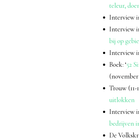
teleur, do
Interview 
Interview 
bij op geb
Interview i
Boek: ‘
52 S
(november 
Trouw (11-1
uitlokken
Interview i
bedrijven 
De Volkskr