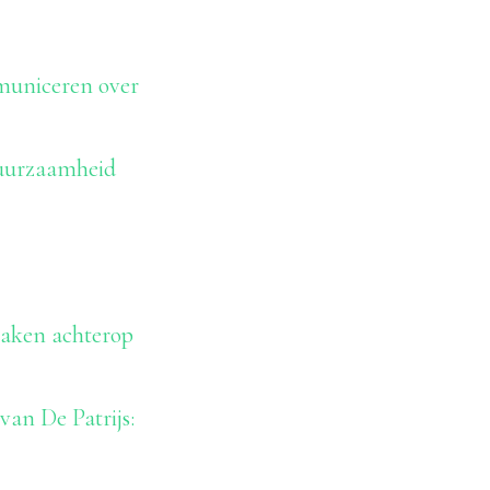
municeren over
duurzaamheid
raken achterop
van De Patrijs: