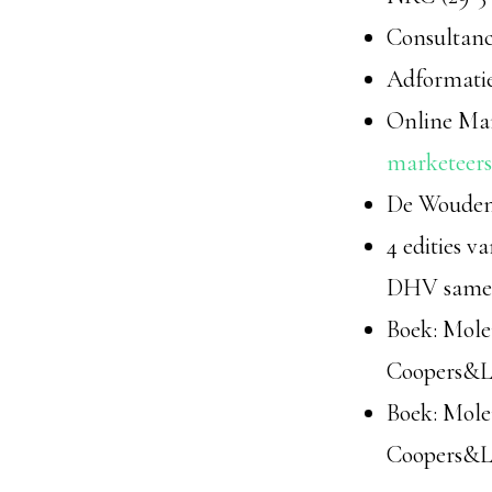
Consultancy
Adformatie
Online Mar
marketeers
De Woudenb
4 edities 
DHV same
Boek: Molen
Coopers&L
Boek: Molen
Coopers&L