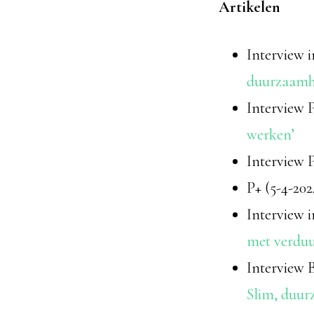
Artikelen
Interview i
duurzaamhei
Interview P
werken’
Interview P
P+ (5-4-202
Interview i
met verdu
Interview B
Slim, duur