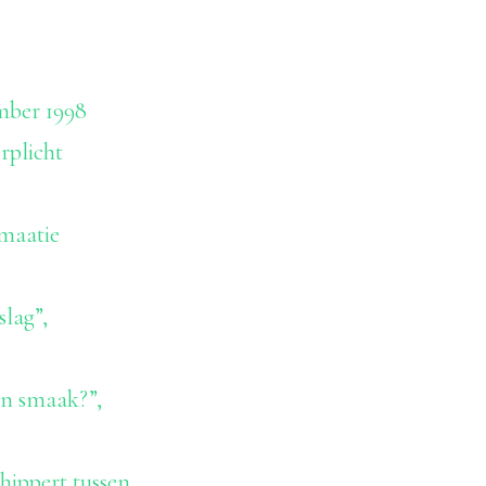
ember 1998
rplicht
rmaatie
lag”,
an smaak?”,
hippert tussen