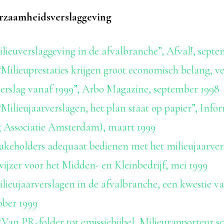
rzaamheidsverslaggeving
lieuverslaggeving in de afvalbranche”, Afval!, sept
“Milieuprestaties krijgen groot economisch belang, ve
verslag vanaf 1999”, Arbo Magazine, september 1998
Milieujaarverslagen, het plan staat op papier”, Info
 Associatie Amsterdam), maart 1999
akeholders adequaat bedienen met het milieujaarvers
ijzer voor het Midden- en Kleinbedrijf, mei 1999
ilieujaarverslagen in de afvalbranche, een kwestie v
ober 1999
Van PR-folder tot emissiebijbel, Milieurapporteur sc