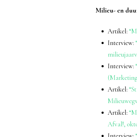
Milieu- en duu
Artikel:
“Mi
Interview:
milieujaar
Interview:
“
(Marketing
Artikel:
“St
Milieuwegw
Artikel:
“M
Afval!, okt
Interview:
“