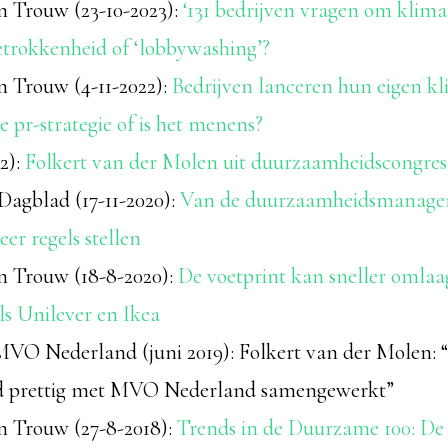
n Trouw (23-10-2023):
‘131 bedrijven vragen om klima
etrokkenheid of ‘lobbywashing’?
n Trouw (4-11-2022):
Bedrijven lanceren hun eigen k
 pr-strategie of is het menens?
2):
Folkert van der Molen uit duurzaamheidscongre
Dagblad (17-11-2020):
Van de duurzaamheidsmanager
er regels stellen
in Trouw (18-8-2020):
De voetprint kan sneller omlaa
ls Unilever en Ikea
MVO Nederland (juni 2019): Folkert van der Molen: “
ijd prettig met MVO Nederland samengewerkt”
in Trouw (27-8-2018):
Trends in de Duurzame 100: De p