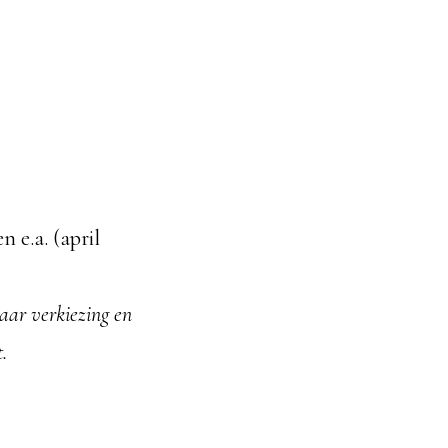
 e.a. (april
ar verkiezing en
.