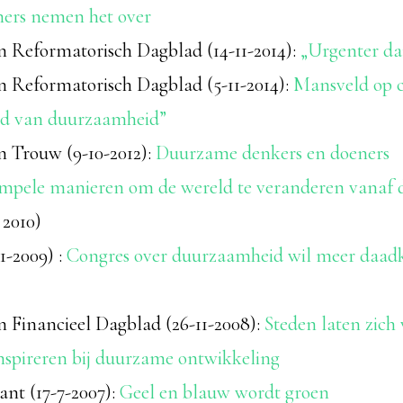
eners nemen het over
in Reformatorisch Dagblad (14-11-2014):
„Urgenter da
in Reformatorisch Dagblad (5-11-2014):
Mansveld op c
ied van duurzaamheid”
n Trouw (9-10-2012):
Duurzame denkers en doeners
impele manieren om de wereld te veranderen vanaf 
2010)
1-2009) :
Congres over duurzaamheid wil meer daad
n Financieel Dagblad (26-11-2008):
Steden laten zich
inspireren bij duurzame ontwikkeling
ant (17-7-2007):
Geel en blauw wordt groen