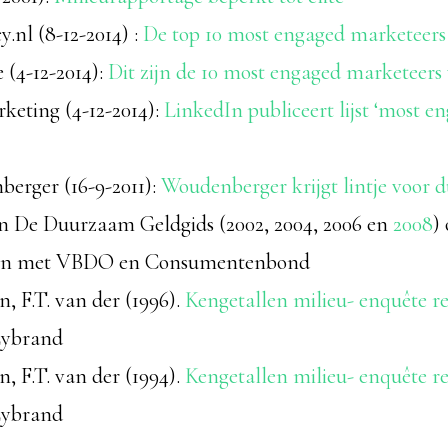
.nl (8-12-2014) :
De top 10 most engaged marketeers
 (4-12-2014):
Dit zijn de 10 most engaged marketeer
keting (4-12-2014):
LinkedIn publiceert lijst ‘most e
erger (16-9-2011):
Woudenberger krijgt lintje voor
van De Duurzaam Geldgids (2002, 2004, 2006 en
2008
)
n met VBDO en Consumentenbond
, F.T. van der (1996).
Kengetallen milieu- enquête re
ybrand
, F.T. van der (1994).
Kengetallen milieu- enquête re
ybrand