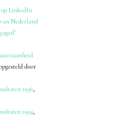
 op LinkedIn
s van Nederland
ngaged’
 duurzaamheid
 opgesteld door
sultaten 1996
,
sultaten 1994
,