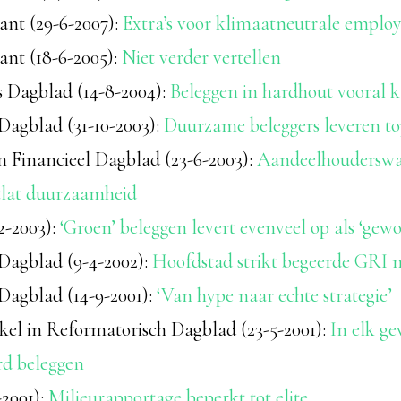
ant (29-6-2007):
Extra’s voor klimaatneutrale emplo
ant (18-6-2005):
Niet verder vertellen
 Dagblad (14-8-2004):
Beleggen in hardhout vooral k
Dagblad (31-10-2003):
Duurzame beleggers leveren top
n Financieel Dagblad (23-6-2003):
Aandeelhouderswaa
lat duurzaamheid
2-2003):
‘Groen’ beleggen levert evenveel op als ‘gew
 Dagblad (9-4-2002):
Hoofdstad strikt begeerde GRI 
 Dagblad (14-9-2001):
‘Van hype naar echte strategie’
ikel in Reformatorisch Dagblad (23-5-2001):
In elk ge
d beleggen
2001):
Milieurapportage beperkt tot elite