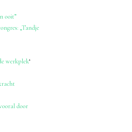
n ooit”
ongres: „Tandje
de werkplek
‘
kracht
 vooral door