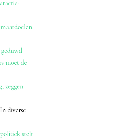
atactie:
limaatdoelen.
s geduwd
s moet de
g, zeggen
In diverse
olitiek stelt