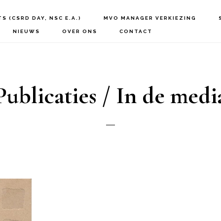
S (CSRD DAY, NSC E.A.)
MVO MANAGER VERKIEZING
NIEUWS
OVER ONS
CONTACT
Publicaties / In de medi