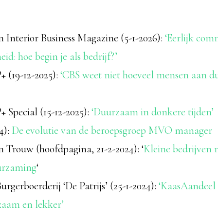
n Interior Business Magazine (5-1-2026):
‘Eerlijk com
d: hoe begin je als bedrijf?’
+ (19-12-2025):
‘CBS weet niet hoeveel mensen aan 
+ Special (15-12-2025):
‘Duurzaam in donkere tijden’
4):
De evolutie van de beroepsgroep MVO manager
n Trouw (hoofdpagina, 21-2-2024): ‘
Kleine bedrijven 
urzaming
‘
urgerboerderij ‘De Patrijs’ (25-1-2024):
‘KaasAandeel 
zaam en lekker’