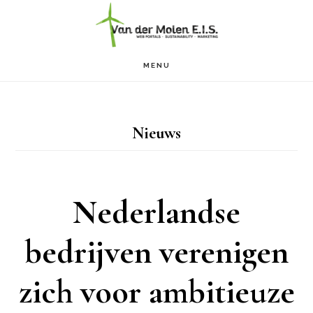
Door
naar
de
MENU
hoofd
inhoud
Nieuws
Nederlandse
bedrijven verenigen
zich voor ambitieuze